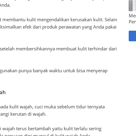
 Anda.
Me
 membantu kulit mengendalikan kerusakan kulit. Selain
Pen
ksimalkan efek dari produk perawatan yang Anda pakai
etelah membersihkannya membuat kulit terhindar dari
igunakan punya banyak waktu untuk bisa menyerap
jah
da kulit wajah, cuci muka sebelum tidur ternyata
angi kerutan di wajah.
wajah terus bertambah yaitu kulit terlalu sering
da penuaan dini muncul di kulit wajah Anda.