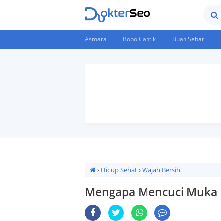
Asmara
Bobo Cantik
Buah Sehat
›
Hidup Sehat
›
Wajah Bersih
Mengapa Mencuci Muka Sebelum Tidur Penting Dilakukan?
Mengapa Mencuci Muka S