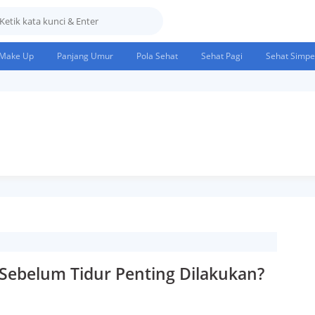
Make Up
Panjang Umur
Pola Sehat
Sehat Pagi
Sehat Simpe
ebelum Tidur Penting Dilakukan?